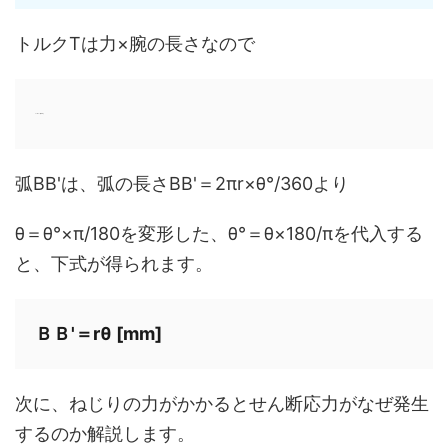
トルクTは力×腕の長さなので
Ｔ＝Ｗ×ｒ [Nmm]
弧BB'は、弧の長さBB'＝2πr×θ°/360より
θ＝θ°×π/180を変形した、θ°＝θ×180/πを代入する
と、下式が得られます。
ＢＢ'＝rθ [mm]
次に、ねじりの力がかかるとせん断応力がなぜ発生
するのか解説します。