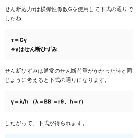
せん断応力τは横弾性係数Gを使用して下式の通りで
したね。
τ＝Gγ

※γはせん断ひずみ
せん断ひずみは通常のせん断荷重がかかった時と同
じように考えると下式の通りになります。
γ＝λ/h （λ＝BB'＝rθ、h＝r）
したがって、下式が得られます。