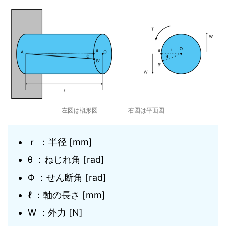
左図は概形図 右図は平面図
ｒ ：半径 [mm]
θ ：ねじれ角 [rad]
Φ ：せん断角 [rad]
ℓ ：軸の長さ [mm]
W ：外力 [N]