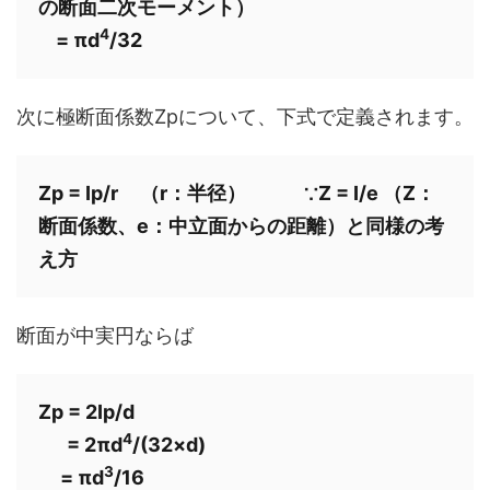
の断面二次モーメント）

4
    = πd
/32
次に極断面係数Zpについて、下式で定義されます。
Zp = Ip/r     （r：半径）             ∵Z = I/e （Z：
断面係数、e：中立面からの距離）と同様の考
え方
断面が中実円ならば
Zp = 2Ip/d

4
　  = 2πd
/(32×d)

3
     = πd
/16