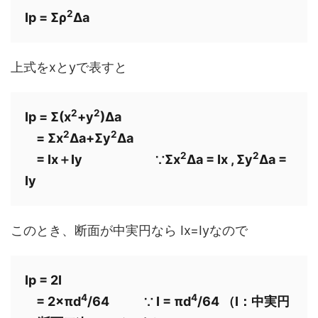
2
Ip = Σρ
Δa
上式をxとyで表すと
2
2
Ip = Σ(x
+y
)Δa

2
2
    = 
Σx
Δa+Σy
Δa

2
2
    = Ix＋Iy        
 ∵Σx
Δa = Ix , Σy
Δa = 
Iy
このとき、断面が中実円なら Ix=Iyなので
Ip = 2I

4
4
    = 2×πd
/64            ∵ I = 
πd
/64 （I：中実円