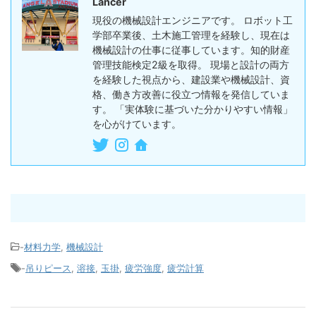
Lancer
現役の機械設計エンジニアです。 ロボット工
学部卒業後、土木施工管理を経験し、現在は
機械設計の仕事に従事しています。知的財産
管理技能検定2級を取得。 現場と設計の両方
を経験した視点から、建設業や機械設計、資
格、働き方改善に役立つ情報を発信していま
す。 「実体験に基づいた分かりやすい情報」
を心がけています。
-
材料力学
,
機械設計
-
吊りピース
,
溶接
,
玉掛
,
疲労強度
,
疲労計算