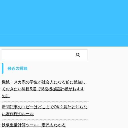
最近の投稿
機械・メカ系の学生が社会人になる前に勉強し
ておきたい科目5選【現役機械設計者がおすす
め】
新聞記事のコピーはどこまでOK？意外と知らな
い著作権のルール
鉄板重量計算ツール 定尺もわかる